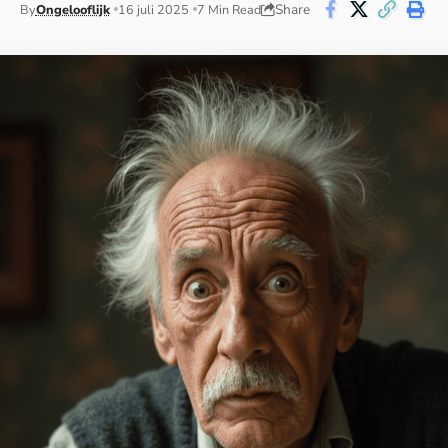
Share
By
Ongelooflijk
16 juli 2025
7 Min Read