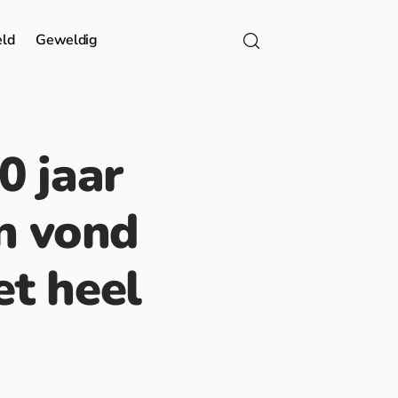
eld
Geweldig
0 jaar
n vond
et heel