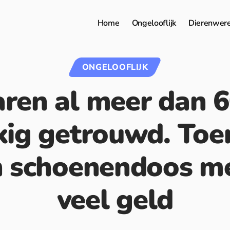
Home
Ongelooflijk
Dierenwer
ONGELOOFLIJK
ren al meer dan 6
kig getrouwd. Toe
n schoenendoos m
veel geld