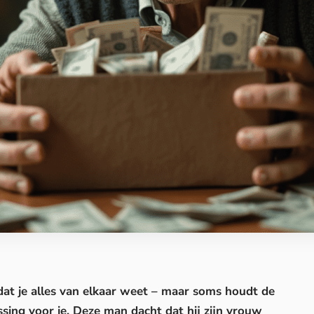
 dat je alles van elkaar weet – maar soms houdt de
assing voor je. Deze man dacht dat hij zijn vrouw