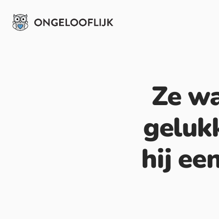
Ze wa
geluk
hij ee