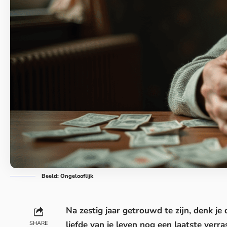
Beeld: Ongelooflijk
Na zestig jaar getrouwd te zijn, denk je
liefde van je leven nog een laatste verr
SHARE