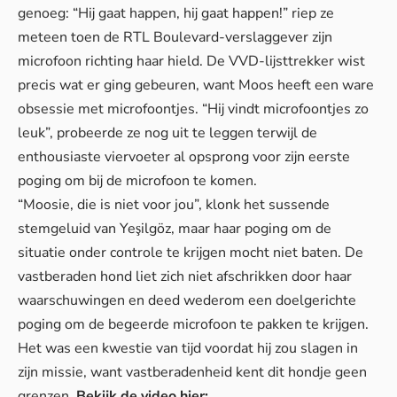
genoeg: “Hij gaat happen, hij gaat happen!” riep ze
meteen toen de RTL Boulevard-verslaggever zijn
microfoon richting haar hield. De VVD-lijsttrekker wist
precis wat er ging gebeuren, want Moos heeft een ware
obsessie met microfoontjes. “Hij vindt microfoontjes zo
leuk”, probeerde ze nog uit te leggen terwijl
de
enthousiaste viervoeter
al opsprong voor zijn eerste
poging om bij de microfoon te komen.
“Moosie, die is niet voor jou”, klonk het sussende
stemgeluid van Yeşilgöz, maar haar poging om de
situatie onder controle te krijgen mocht niet baten. De
vastberaden hond liet zich niet afschrikken door haar
waarschuwingen en deed wederom een doelgerichte
poging om de begeerde microfoon te pakken te krijgen.
Het was een kwestie van tijd voordat hij zou slagen in
zijn missie, want
vastberadenheid
kent dit hondje geen
grenzen.
Bekijk de video hier: