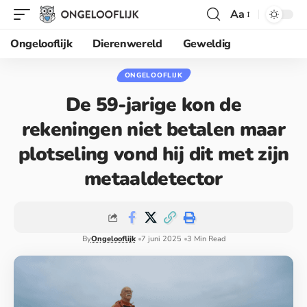
Aa
Ongelooflijk
Dierenwereld
Geweldig
ONGELOOFLIJK
De 59-jarige kon de
rekeningen niet betalen maar
plotseling vond hij dit met zijn
metaaldetector
By
Ongelooflijk
7 juni 2025
3 Min Read