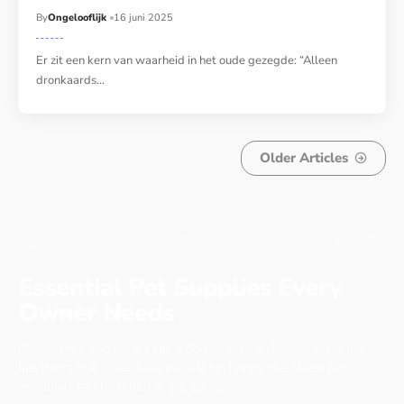
By
Ongelooflijk
16 juni 2025
Er zit een kern van waarheid in het oude gezegde: “Alleen
dronkaards…
Older Articles
Essential Pet Supplies Every
Owner Needs
No matter if you have a cat, a dog or even a chicken, every pet
has items that it needs to live a long, happy life. These pet
essentials can be found at our shop.