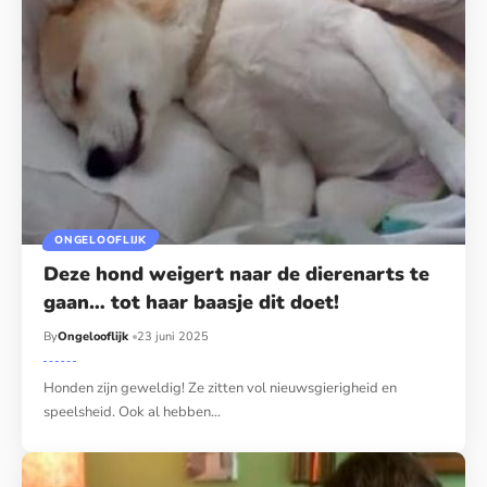
ONGELOOFLIJK
Deze hond weigert naar de dierenarts te
gaan… tot haar baasje dit doet!
By
Ongelooflijk
23 juni 2025
Honden zijn geweldig! Ze zitten vol nieuwsgierigheid en
speelsheid. Ook al hebben…