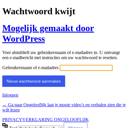
Wachtwoord kwijt
Mogelijk gemaakt door
WordPress
Voer alstublieft uw gebruikersnaam of e-mailadres in. U ontvangt
een e-mailbericht met instructies om uw wachtwoord te resetten.
Gebruikersnaam of e-mailadres
Inloggen
← Ga naar Ongelooflijk laat je mooie video’s en verhalen zien die je
wilt lezen
PRIVACYVERKLARING ONGELOOFLIJK