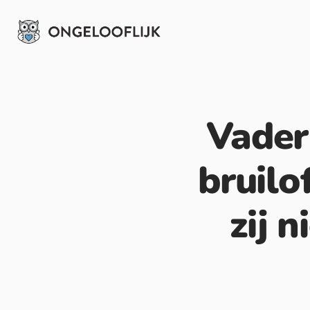
Vader
bruilo
zij n