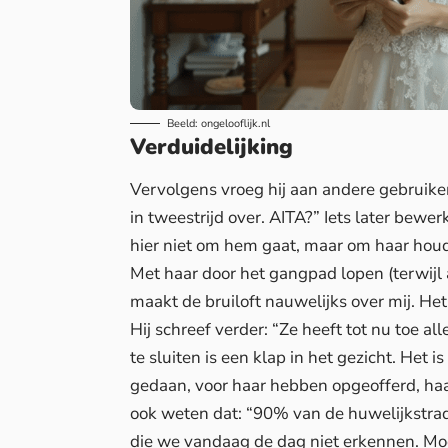
Beeld: ongelooflijk.nl
Verduidelijking
Vervolgens vroeg hij aan andere gebruikers
in tweestrijd over. AITA?” Iets later bewer
hier niet om hem gaat, maar om haar houdin
Met haar door het gangpad lopen (terwijl a
maakt de bruiloft nauwelijks over mij. He
Hij schreef verder: “Ze heeft tot nu toe a
te sluiten is een klap in het gezicht. Het
gedaan, voor haar hebben opgeofferd, haar
ook weten dat: “90% van de huwelijkstra
die we vandaag de dag niet erkennen. Mo