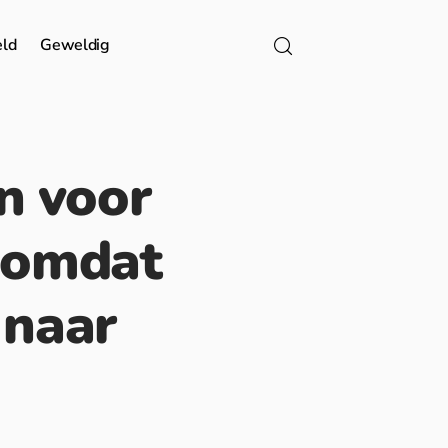
eld
Geweldig
n voor
r omdat
r naar