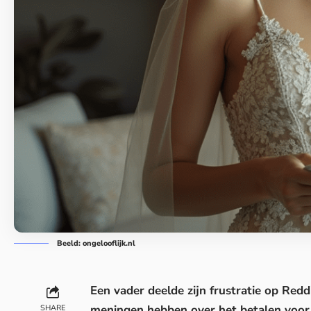
Beeld: ongelooflijk.nl
Een vader deelde zijn frustratie op
Redd
meningen hebben over het betalen voor 
SHARE