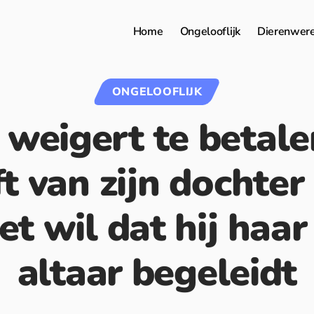
Home
Ongelooflijk
Dierenwer
ONGELOOFLIJK
 weigert te betale
ft van zijn dochte
iet wil dat hij haa
altaar begeleidt