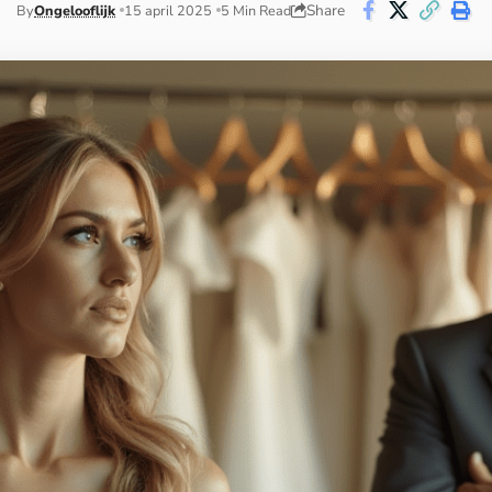
Share
By
Ongelooflijk
15 april 2025
5 Min Read