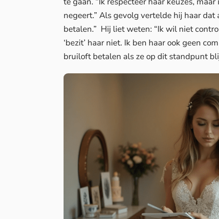
te gaan. “Ik respecteer haar keuzes, maar
negeert.” Als gevolg vertelde hij haar dat a
betalen.” Hij liet weten: “Ik wil niet cont
‘bezit’ haar niet. Ik ben haar ook geen co
bruiloft betalen als ze op dit standpunt bl